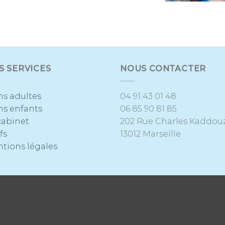
S SERVICES
NOUS CONTACTER
ns adultes
04 91 43 01 48
ns enfants
06 85 90 81 85
cabinet
202 Rue Charles Kaddou
fs
13012 Marseille
tions légales