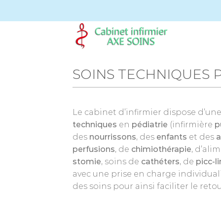
Passer
au
contenu
SOINS TECHNIQUES 
Le cabinet d’infirmier dispose d’un
techniques
en
pédiatrie
(infirmière
p
des
nourrissons
, des
enfants
et des
a
perfusions
, de
chimiothérapie
, d’ali
stomie
, soins de
cathéters
, de
picc-l
avec une prise en charge individual
des soins pour ainsi faciliter le ret