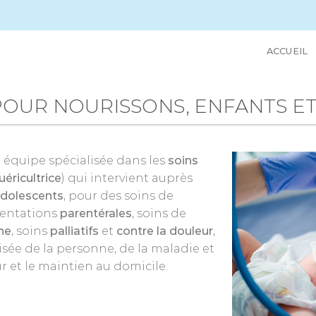
ACCUEIL
POUR NOURISSONS, ENFANTS E
e équipe spécialisée dans les
soins
uéricultrice
) qui intervient auprès
dolescents
, pour des soins de
mentations
parentérales
, soins de
ine
, soins
palliatifs
et
contre la douleur
,
isée de la personne, de la maladie et
our et le maintien au domicile.