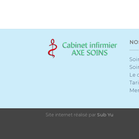
NO
Soi
Soi
Le 
Tari
Men
Site internet réalisé par
Sub Yu