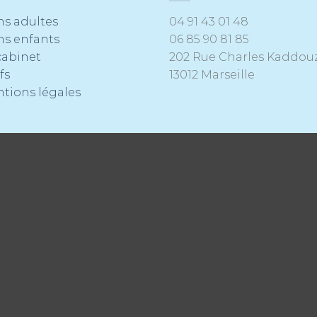
ns adultes
04 91 43 01 48
ns enfants
06 85 90 81 85
cabinet
202 Rue Charles Kaddou
fs
13012 Marseille
tions légales