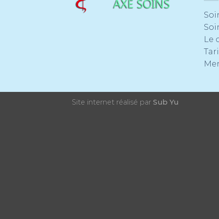
Soi
Soi
Le 
Tari
Men
Site internet réalisé par
Sub Yu