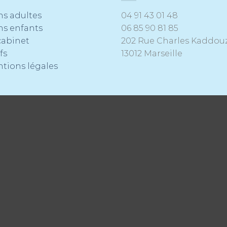
ns adultes
04 91 43 01 48
ns enfants
06 85 90 81 85
cabinet
202 Rue Charles Kaddou
fs
13012 Marseille
tions légales