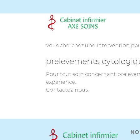
Passer
au
contenu
Vous cherchez une intervention pour
prelevements cytologiqu
Pour tout soin concernant preleveme
expérience.
Contactez-nous.
NO