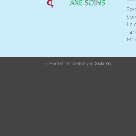
Soi
Soi
Le 
Tari
Men
Site internet réalisé par
Sub Yu