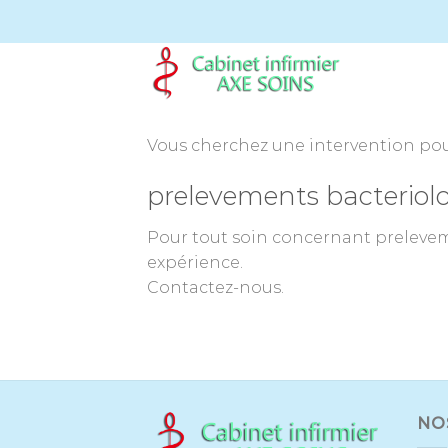
Passer
au
contenu
Vous cherchez une intervention pour
prelevements bacteriolo
Pour tout soin concernant preleveme
expérience.
Contactez-nous.
NO