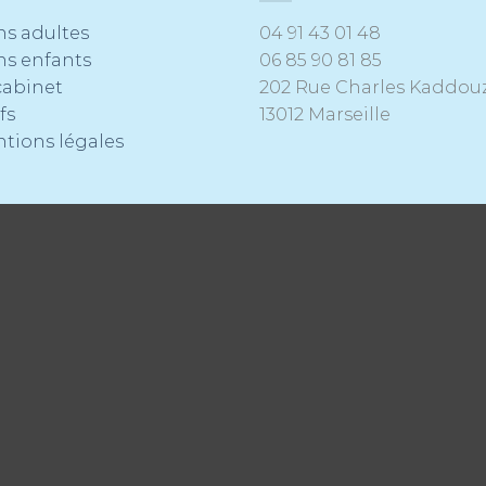
ns adultes
04 91 43 01 48
ns enfants
06 85 90 81 85
cabinet
202 Rue Charles Kaddou
fs
13012 Marseille
tions légales