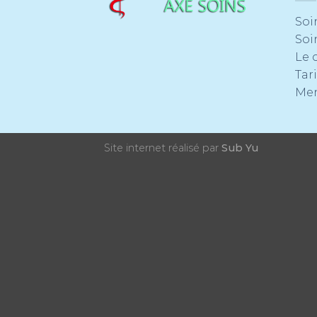
Soi
Soi
Le 
Tari
Men
Site internet réalisé par
Sub Yu