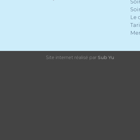
Soi
Soi
Le 
Tari
Men
Site internet réalisé par
Sub Yu