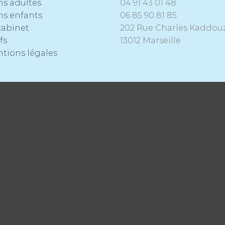
ns adultes
04 91 43 01 48
ns enfants
06 85 90 81 85
cabinet
202 Rue Charles Kaddou
fs
13012 Marseille
tions légales