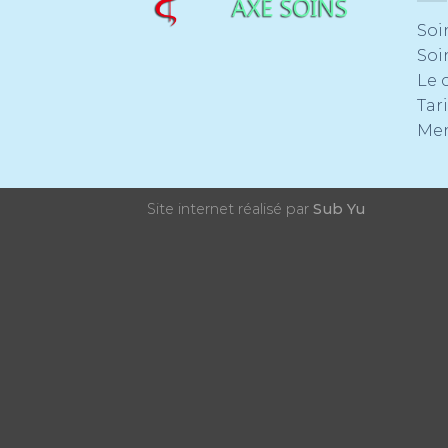
Soi
Soi
Le 
Tari
Men
Site internet réalisé par
Sub Yu