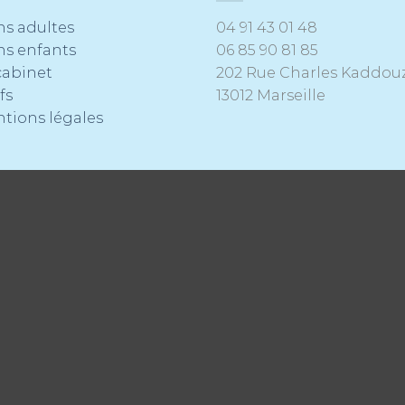
ns adultes
04 91 43 01 48
ns enfants
06 85 90 81 85
cabinet
202 Rue Charles Kaddou
fs
13012 Marseille
tions légales