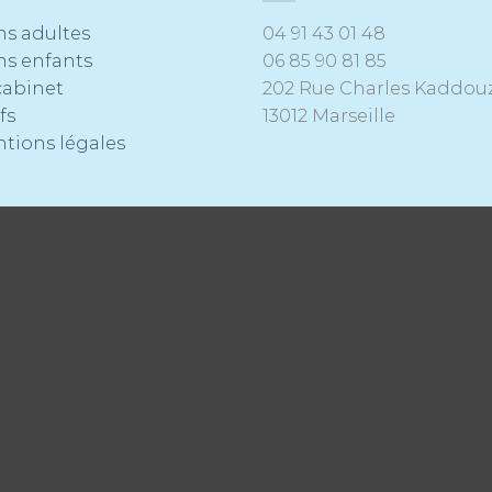
ns adultes
04 91 43 01 48
ns enfants
06 85 90 81 85
cabinet
202 Rue Charles Kaddou
fs
13012 Marseille
tions légales