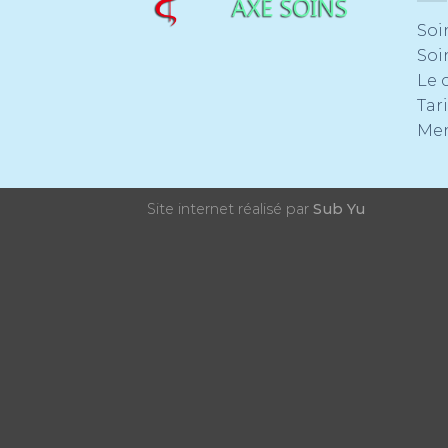
Soi
Soi
Le 
Tari
Men
Site internet réalisé par
Sub Yu