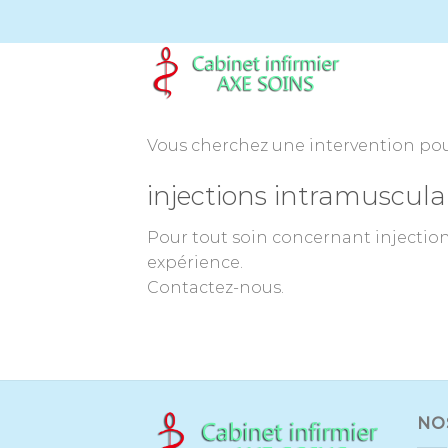
Passer
au
contenu
Vous cherchez une intervention pour
injections intramusculai
Pour tout soin concernant injection
expérience.
Contactez-nous.
NO