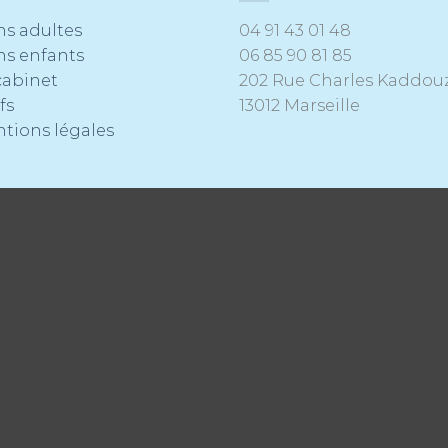
ns adultes
04 91 43 01 48
ns enfants
06 85 90 81 85
cabinet
202 Rue Charles Kaddou
fs
13012 Marseille
tions légales