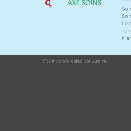
Soi
Soi
Le 
Tari
Men
Site internet réalisé par
Sub Yu